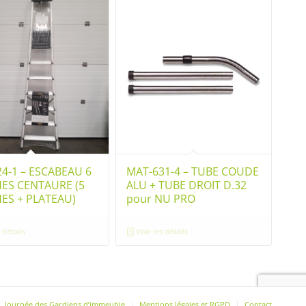
4-1 – ESCABEAU 6
MAT-631-4 – TUBE COUDE
ES CENTAURE (5
ALU + TUBE DROIT D.32
ES + PLATEAU)
pour NU PRO
 détails
Voir les détails
Journée des Gardiens d’immeuble
Mentions légales et RGPD
Contact