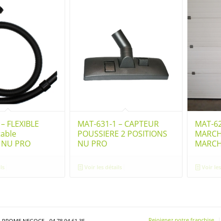
– FLEXIBLE
MAT-631-1 – CAPTEUR
MAT-62
table
POUSSIERE 2 POSITIONS
MARCH
r NU PRO
NU PRO
MARCH
ls
Voir les détails
Voir les
Rejoignez notre franchise
- PROME NEGOCE - 04 78 94 61 35