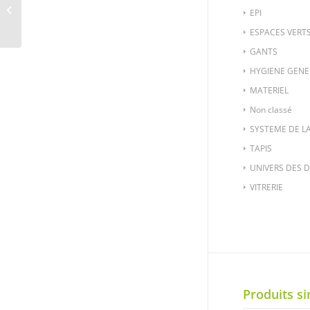
6 MARCHES CENTAURE
EPI
(5 MARCHES +
PLATEAU)
ESPACES VERT
GANTS
HYGIENE GENE
MATERIEL
Non classé
SYSTEME DE L
TAPIS
UNIVERS DES 
VITRERIE
Produits si