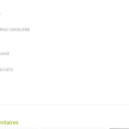
S
RALE / DROGUERIE
AVAGE
DECHETS
milaires