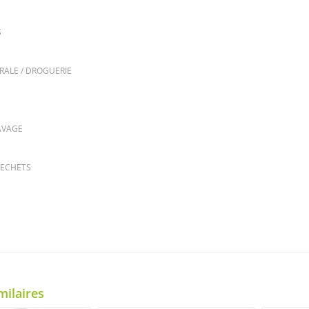
S
RALE / DROGUERIE
AVAGE
DECHETS
milaires