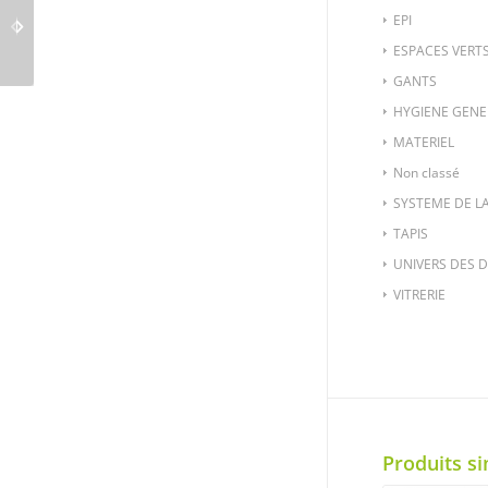
ESPV-824-3 RACCORD
ESPV-823-2 LANCE
EPI
LIBRE PLASTIQUE
ARROSAGE BI-MATIERE
AQUASTOP 15 mm
ESPACES VERT
GANTS
HYGIENE GENE
MATERIEL
Non classé
SYSTEME DE L
TAPIS
UNIVERS DES 
VITRERIE
Produits si