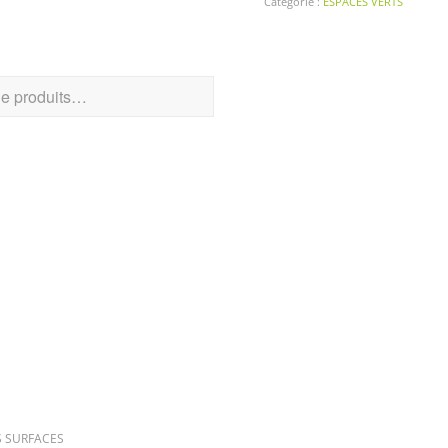
Catégorie :
ESPACES VERTS
CHER UN PRODUIT
RIES DE PRODUITS
S SURFACES