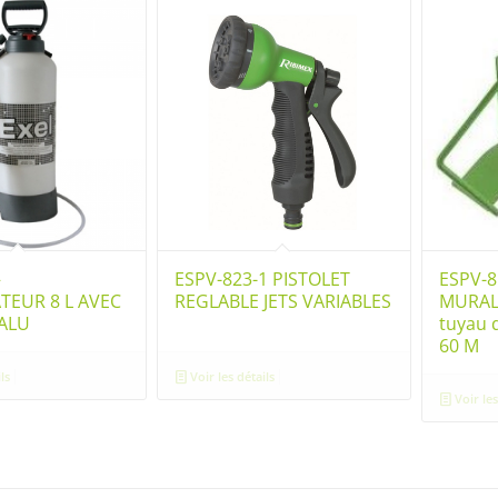
–
ESPV-823-1 PISTOLET
ESPV-8
TEUR 8 L AVEC
REGLABLE JETS VARIABLES
MURAL
ALU
tuyau 
60 M
ls
Voir les détails
Voir les