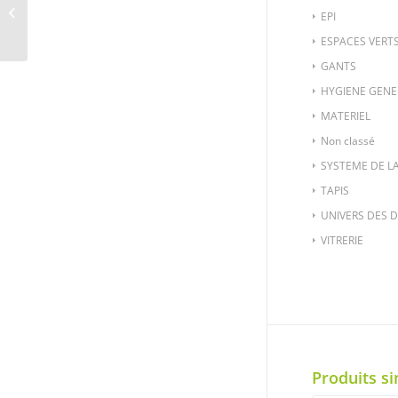
MICROFIBRE VITRES
EPI
(PP)
ESPACES VERT
GANTS
HYGIENE GENE
MATERIEL
Non classé
SYSTEME DE L
TAPIS
UNIVERS DES 
VITRERIE
Produits si