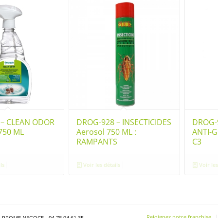
 – CLEAN ODOR
DROG-928 – INSECTICIDES
DROG-
 750 ML
Aerosol 750 ML :
ANTI-G
RAMPANTS
C3
ls
Voir les détails
Voir les
Rejoignez notre franchise
- PROME NEGOCE - 04 78 94 61 35