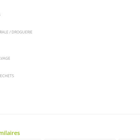
S
RALE / DROGUERIE
AVAGE
DECHETS
milaires