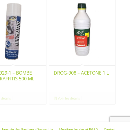
929-1 – BOMBE
DROG-908 – ACETONE 1 L
RAFFITIS 500 ML :
 détails
Voir les détails
Journée des Gardiens d’immeuble
Mentions légales et RGPD
Contact