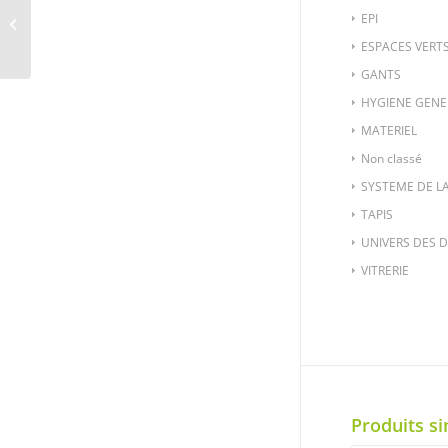
MAT-639-2 – BROSSE
EPI
LATERALE POUR
MULTIWASH 340 PUMP
ESPACES VERT
GANTS
HYGIENE GENE
MATERIEL
Non classé
SYSTEME DE L
TAPIS
UNIVERS DES 
VITRERIE
Produits si