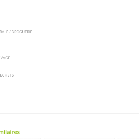
S
RALE / DROGUERIE
AVAGE
DECHETS
milaires