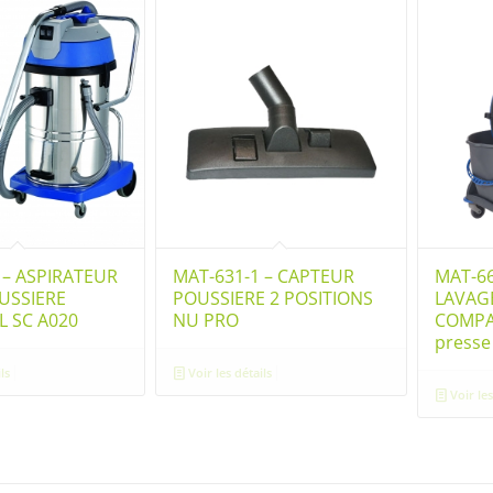
 – ASPIRATEUR
MAT-631-1 – CAPTEUR
MAT-66
USSIERE
POUSSIERE 2 POSITIONS
LAVAG
 SC A020
NU PRO
COMPA
presse
ls
Voir les détails
Voir les