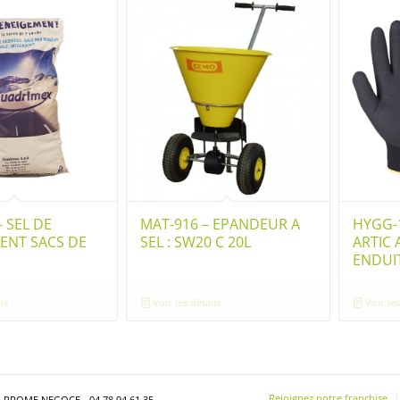
– SEL DE
MAT-916 – EPANDEUR A
HYGG-
ENT SACS DE
SEL : SW20 C 20L
ARTIC
ENDUI
ls
Voir les détails
Voir les
Rejoignez notre franchise
- PROME NEGOCE - 04 78 94 61 35