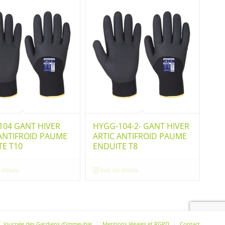
104 GANT HIVER
HYGG-104-2- GANT HIVER
 ANTIFROID PAUME
ARTIC ANTIFROID PAUME
TE T10
ENDUITE T8
 détails
Voir les détails
Journée des Gardiens d’immeuble
Mentions légales et RGPD
Contact