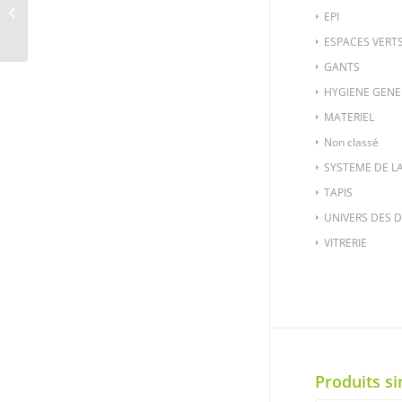
MAT-918-2 – BAC A SEL
EPI
PE CEMO : 400 L
ESPACES VERT
GANTS
HYGIENE GENE
MATERIEL
Non classé
SYSTEME DE L
TAPIS
UNIVERS DES 
VITRERIE
Produits si