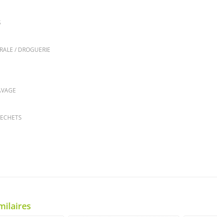
S
RALE / DROGUERIE
AVAGE
DECHETS
milaires