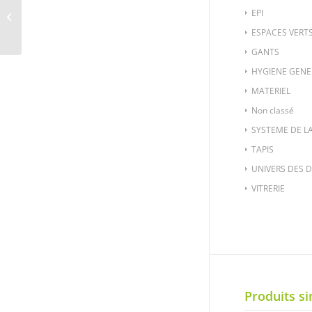
VITR-326 – HOUSSE
EPI
MOUILLEUR BLANCHE :
35 CM
ESPACES VERT
GANTS
HYGIENE GENE
MATERIEL
Non classé
SYSTEME DE L
TAPIS
UNIVERS DES 
VITRERIE
Produits si