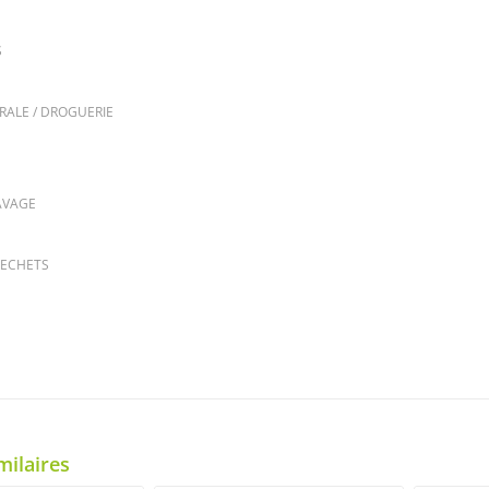
S
RALE / DROGUERIE
AVAGE
DECHETS
milaires