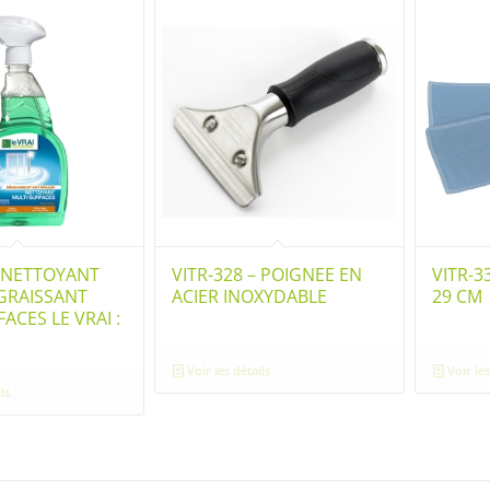
– NETTOYANT
VITR-328 – POIGNEE EN
VITR-3
GRAISSANT
ACIER INOXYDABLE
29 CM
ACES LE VRAI :
Voir les détails
Voir les
ls