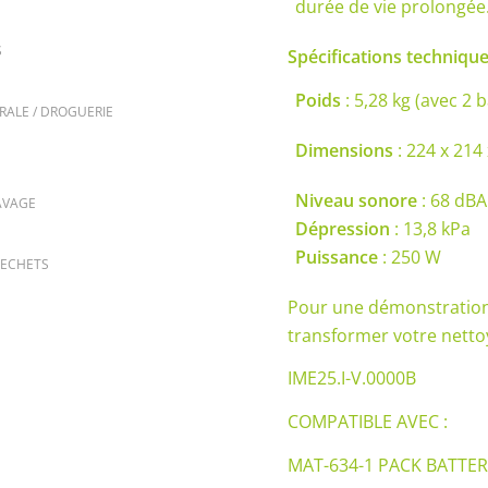
durée de vie prolongée
S
Spécifications technique
Poids
: 5,28 kg (avec 2 b
RALE / DROGUERIE
Dimensions
: 224 x 21
Niveau sonore
: 68 dBA
AVAGE
Dépression
: 13,8 kPa
Puissance
: 250 W
DECHETS
Pour une démonstration
transformer votre netto
IME25.I-V.0000B
COMPATIBLE AVEC :
MAT-634-1 PACK BATTERI