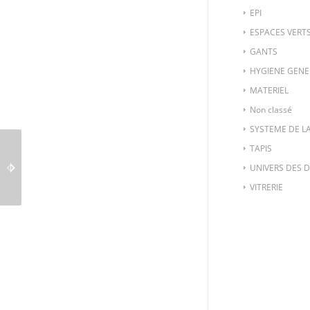
EPI
ESPACES VERT
GANTS
HYGIENE GENE
MATERIEL
Non classé
SYSTEME DE L
TAPIS
VITR-315 LAMES POUR
MAT-634-1 PACK
GRATTOIR HANDY
UNIVERS DES 
BATTERIE I-POWER 8.7
(Boite de 10)
VITRERIE