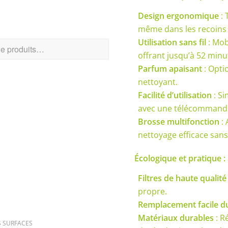
Design ergonomique
: 
CHER UN PRODUIT
même dans les recoins d
Utilisation sans fil
: Mob
offrant jusqu’à 52 min
Parfum apaisant
: Opti
nettoyant.
Facilité d’utilisation
: Si
avec une télécommand
Brosse multifonction
: 
nettoyage efficace sans 
RIES DE PRODUITS
Écologique et pratique :
Filtres de haute qualité
propre.
Remplacement facile d
Matériaux durables
: R
S SURFACES