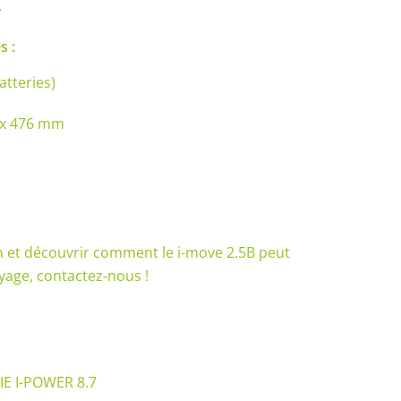
.
s :
atteries)
4 x 476 mm
 et découvrir comment le i-move 2.5B peut
yage, contactez-nous !
E I-POWER 8.7