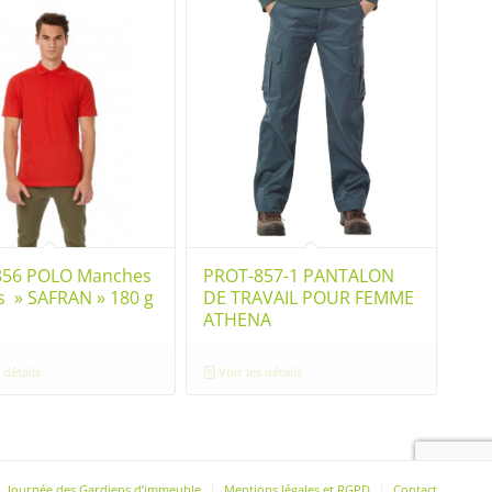
856 POLO Manches
PROT-857-1 PANTALON
s » SAFRAN » 180 g
DE TRAVAIL POUR FEMME
ATHENA
 détails
Voir les détails
Journée des Gardiens d’immeuble
Mentions légales et RGPD
Contact