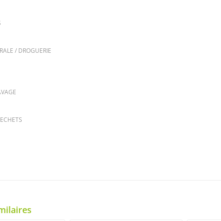
S
RALE / DROGUERIE
AVAGE
DECHETS
milaires