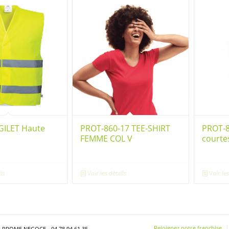
GILET Haute
PROT-860-17 TEE-SHIRT
PROT-
FEMME COL V
courte
ls
Voir les détails
Voir les
Rejoignez notre franchise
- PROME NEGOCE - 04 78 94 61 35