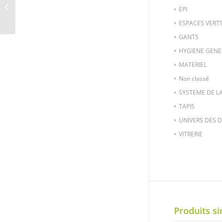
DE TRAVAIL POUR
EPI
FEMME ATHENA
ESPACES VERT
GANTS
HYGIENE GENE
MATERIEL
Non classé
SYSTEME DE L
TAPIS
UNIVERS DES 
VITRERIE
Produits si